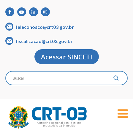
faleconosco@crt03.gov.br
fiscalizacao@crt03.gov.br
Acessar SINCETI