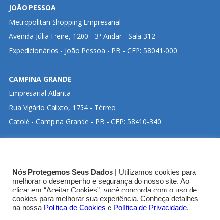
JOÃO PESSOA
Metropolitan Shopping Empresarial
Avenida Júlia Freire, 1200 - 3ª Andar - Sala 312
Expedicionários - João Pessoa - PB - CEP: 58041-000
CAMPINA GRANDE
Empresarial Atlanta
Rua Vigário Calixto, 1754 - Térreo
Catolé - Campina Grande - PB - CEP: 58410-340
CLIQUE ABAIXO PARA VISUALIZAR ENDEREÇO NO
Nós Protegemos Seus Dados
| Utilizamos cookies para
GOOGLE MAPS:
melhorar o desempenho e segurança do nosso site. Ao
clicar em “Aceitar Cookies”, você concorda com o uso de
cookies para melhorar sua experiência. Conheça detalhes
SEDE CRT-03
na nossa
Política de Cookies
e
Política de Privacidade
.