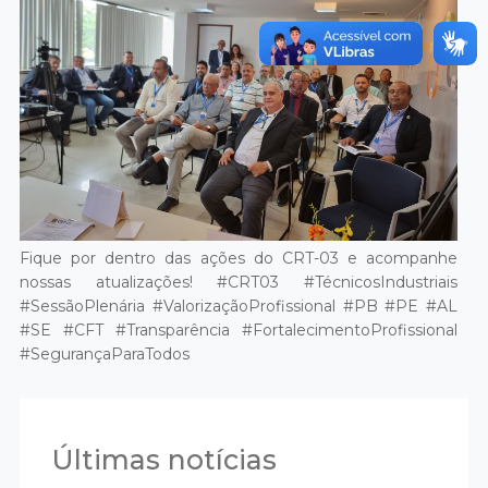
Fique por dentro das ações do CRT-03 e acompanhe
nossas atualizações! #CRT03 #TécnicosIndustriais
#SessãoPlenária #ValorizaçãoProfissional #PB #PE #AL
#SE #CFT #Transparência #FortalecimentoProfissional
#SegurançaParaTodos
Últimas notícias