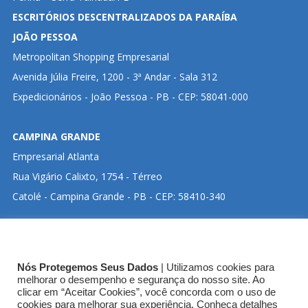
ESCRITÓRIOS DESCENTRALIZADOS DA PARAÍBA
JOÃO PESSOA
Metropolitan Shopping Empresarial
Avenida Júlia Freire, 1200 - 3ª Andar - Sala 312
Expedicionários - João Pessoa - PB - CEP: 58041-000
CAMPINA GRANDE
Empresarial Atlanta
Rua Vigário Calixto, 1754 - Térreo
Catolé - Campina Grande - PB - CEP: 58410-340
CLIQUE ABAIXO PARA VISUALIZAR ENDEREÇO NO
Nós Protegemos Seus Dados
| Utilizamos cookies para
GOOGLE MAPS:
melhorar o desempenho e segurança do nosso site. Ao
clicar em “Aceitar Cookies”, você concorda com o uso de
cookies para melhorar sua experiência. Conheça detalhes