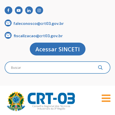
faleconosco@crt03.gov.br
fiscalizacao@crt03.gov.br
Acessar SINCETI