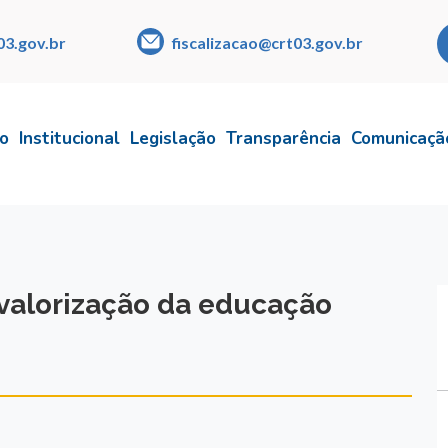
03.gov.br
fiscalizacao@crt03.gov.br
io
Institucional
Legislação
Transparência
Comunicaçã
a valorização da educação