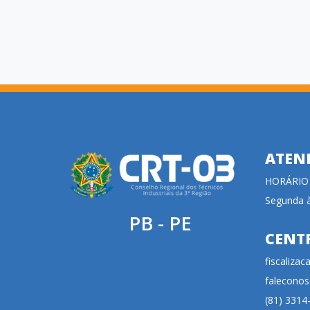
ATEN
HORÁRIO
Segunda à
PB - PE
CENT
fiscaliza
faleconos
(81) 3314