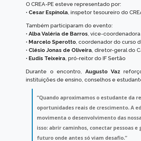
O CREA-PE esteve representado por:
•
Cesar Espínola
, inspetor tesoureiro do CR
Também participaram do evento:
•
Alba Valéria de Barros
, vice-coordenadora 
•
Marcelo Sperotto
, coordenador do curso d
•
Clésio Jonas de Oliveira
, diretor-geral do 
•
Eudis Teixeira
, pró-reitor do IF Sertão
Durante o encontro,
Augusto Vaz
reforç
instituições de ensino, conselhos e estudant
“Quando aproximamos o estudante da rea
oportunidades reais de crescimento. A e
movimenta o desenvolvimento das nossas
isso: abrir caminhos, conectar pessoas 
futuro onde antes só viam desafio.”