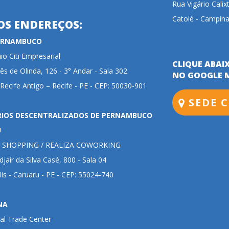
Rua Vigário Calix
Catolé - Campina
OS ENDEREÇOS:
PERNAMBUCO
o Citi Empresarial
CLIQUE ABAI
ês de Olinda, 126 - 3° Andar - Sala 302
NO GOOGLE 
 Recife Antigo – Recife - PE - CEP: 50030-901
SEDE C
RIOS DESCENTRALIZADOS DE PERNAMBUCO
U
 SHOPPING / REALIZA COWORKING
jair da Silva Casé, 800 - Sala 04
lis - Caruaru - PE - CEP: 55024-740
NA
al Trade Center