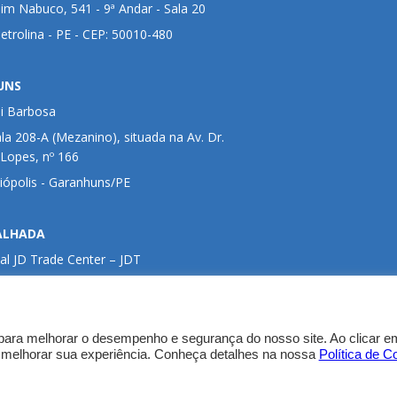
im Nabuco, 541 - 9ª Andar - Sala 20
Petrolina - PE - CEP: 50010-480
UNS
ui Barbosa
ala 208-A (Mezanino), situada na Av. Dr.
 Lopes, nº 166
liópolis - Garanhuns/PE
ALHADA
al JD Trade Center – JDT
 localizado no Shopping Serra Talhada
Adriano Duque de Godoy Souza, Nossa Senhora
– Serra Talhada/PE
para melhorar o desempenho e segurança do nosso site. Ao clicar em
 melhorar sua experiência. Conheça detalhes na nossa
Política de C