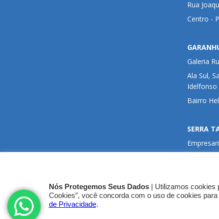
Rua Joaqu
Centro - 
GARANH
Galeria R
Ala Sul, S
Idelfonso
Bairro He
SERRA T
Empresari
Sala 405,
Avenida 
da Penha 
Nós Protegemos Seus Dados
| Utilizamos cookies 
Cookies”, você concorda com o uso de cookies para
de Privacidade
.