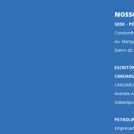
NOSS
SEDE - 
Condomíni
Av. Marqu
Bairro do
ESCRITÓ
CARUAR
CARUARU
Avenida Ad
Indianópo
PETROLI
Empresari