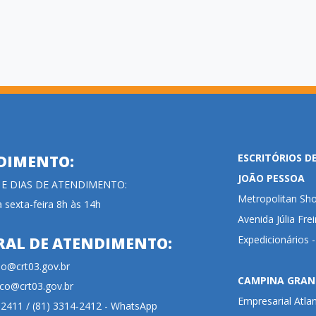
ESCRITÓRIOS D
DIMENTO:
JOÃO PESSOA
 E DIAS DE ATENDIMENTO:
Metropolitan Sho
 sexta-feira 8h às 14h
Avenida Júlia Fre
Expedicionários 
RAL DE ATENDIMENTO:
cao@crt03.gov.br
CAMPINA GRAN
co@crt03.gov.br
Empresarial Atla
-2411 / (81) 3314-2412 - WhatsApp