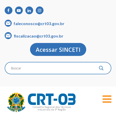
faleconosco@crt03.gov.br
fiscalizacao@crt03.gov.br
Acessar SINCETI