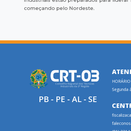
começando pelo Nordeste.
ATEN
HORÁRIO
Segunda à
PB - PE - AL - SE
CENT
fiscaliza
faleconos