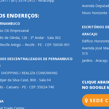
-2411 / (81) 3314-2412 - WhatsApp
Avenida Deputada
Novo Horizonte -
OS ENDEREÇOS:
PERNAMBUCO
ESCRITÓRIOS D
o Citi Empresarial
ARACAJU
ês de Olinda, 126 - 3° Andar - Sala 302
Edifício Horizont
 Recife Antigo – Recife - PE - CEP: 50030-901
Avenida José Mac
515
RIOS DESCENTRALIZADOS DE PERNAMBUCO
Jardins - Aracaju
U
 SHOPPING / REALIZA COWORKING
jair da Silva Casé, 800 - Sala 04
CLIQUE ABAI
lis - Caruaru - PE - CEP: 55024-740
NO GOOGLE 
SEDE C
NA
al Trade Center