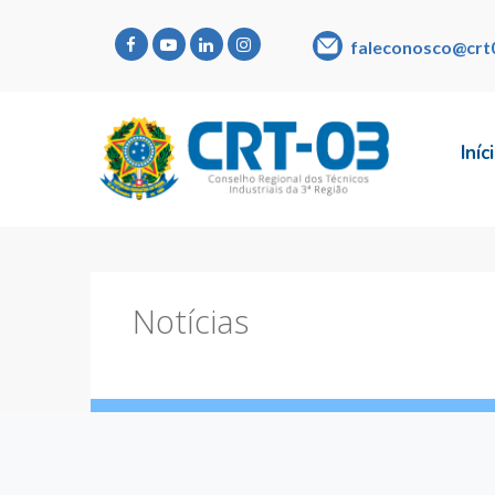
faleconosco@crt
Iníc
Notícias