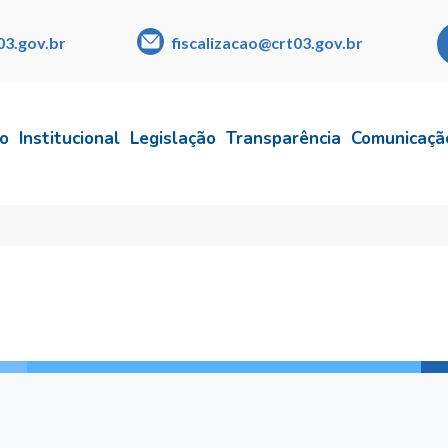
03.gov.br
fiscalizacao@crt03.gov.br
io
Institucional
Legislação
Transparência
Comunicaçã