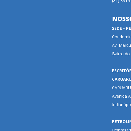
(81) 3314
NOSS
SEDE - 
Condomíni
Av. Marqu
Bairro do
ESCRITÓ
CARUAR
CARUARU
Avenida Ad
Indianópo
PETROLI
Empresari