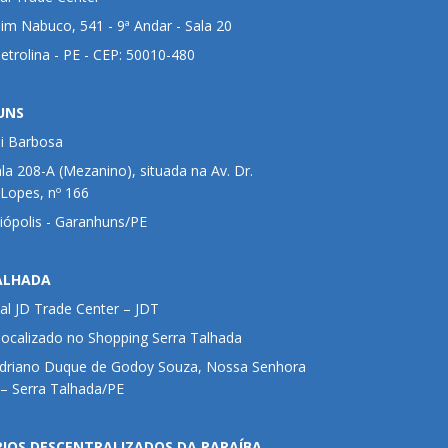
im Nabuco, 541 - 9ª Andar - Sala 20
Petrolina - PE - CEP: 50010-480
UNS
ui Barbosa
ala 208-A (Mezanino), situada na Av. Dr.
 Lopes, nº 166
liópolis - Garanhuns/PE
ALHADA
al JD Trade Center – JDT
 localizado no Shopping Serra Talhada
Adriano Duque de Godoy Souza, Nossa Senhora
– Serra Talhada/PE
RIOS DESCENTRALIZADOS DA PARAÍBA