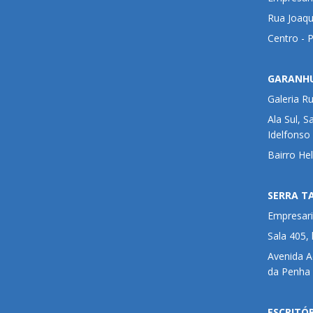
Rua Joaqu
Centro - 
GARANH
Galeria R
Ala Sul, S
Idelfonso
Bairro He
SERRA T
Empresari
Sala 405,
Avenida 
da Penha 
ESCRITÓ