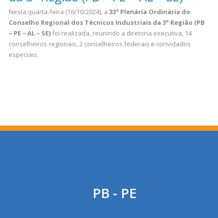
Nesta quarta-feira (16/10/2024), a
33ª Plenária Ordinária do
Conselho Regional dos Técnicos Industriais da 3ª Região (PB
– PE – AL – SE)
foi realizada, reunindo a diretoria executiva, 14
conselheiros regionais, 2 conselheiros federais e convidados
especiais.
PB - PE