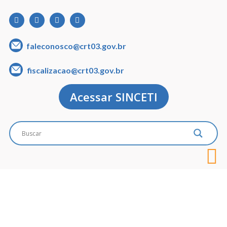
faleconosco@crt03.gov.br
fiscalizacao@crt03.gov.br
Acessar SINCETI