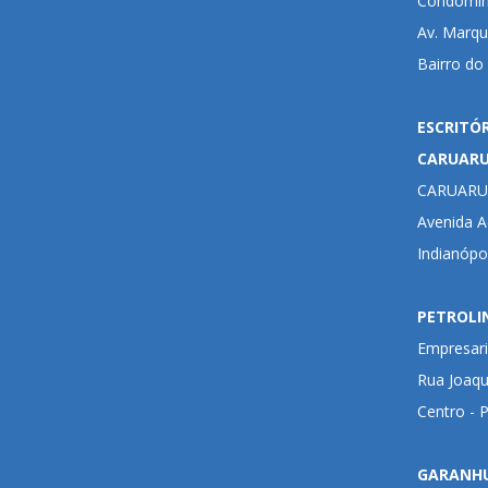
Condomíni
Av. Marqu
Bairro do
ESCRITÓ
CARUAR
CARUARU
Avenida Ad
Indianópo
PETROLI
Empresari
Rua Joaqu
Centro - 
GARANH