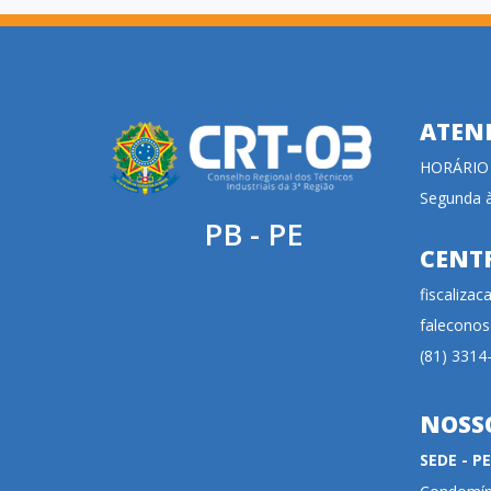
ATEN
HORÁRIO
Segunda à
PB - PE
CENT
fiscaliza
faleconos
(81) 3314
NOSS
SEDE - 