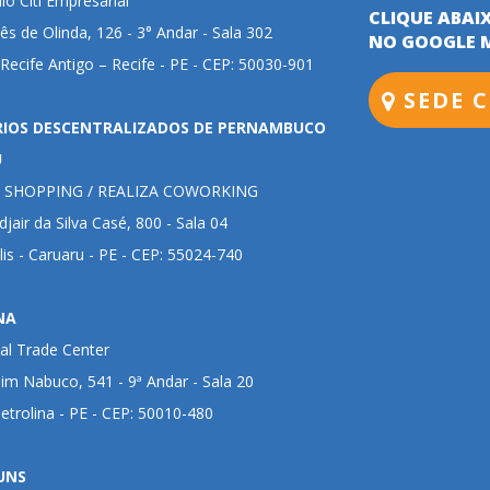
o Citi Empresarial
CLIQUE ABAI
ês de Olinda, 126 - 3° Andar - Sala 302
NO GOOGLE 
 Recife Antigo – Recife - PE - CEP: 50030-901
SEDE C
RIOS DESCENTRALIZADOS DE PERNAMBUCO
U
 SHOPPING / REALIZA COWORKING
jair da Silva Casé, 800 - Sala 04
lis - Caruaru - PE - CEP: 55024-740
NA
al Trade Center
im Nabuco, 541 - 9ª Andar - Sala 20
Petrolina - PE - CEP: 50010-480
UNS