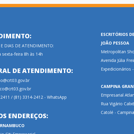
ESCRITÓRIOS D
DIMENTO:
JOÃO PESSOA
 E DIAS DE ATENDIMENTO:
Metropolitan Sho
 sexta-feira 8h às 14h
Avenida Júlia Fre
Expedicionários 
RAL DE ATENDIMENTO:
cao@crt03.gov.br
CAMPINA GRAN
co@crt03.gov.br
Empresarial Atla
-2411 / (81) 3314-2412 - WhatsApp
Rua Vigário Calix
Catolé - Campina
OS ENDEREÇOS:
PERNAMBUCO