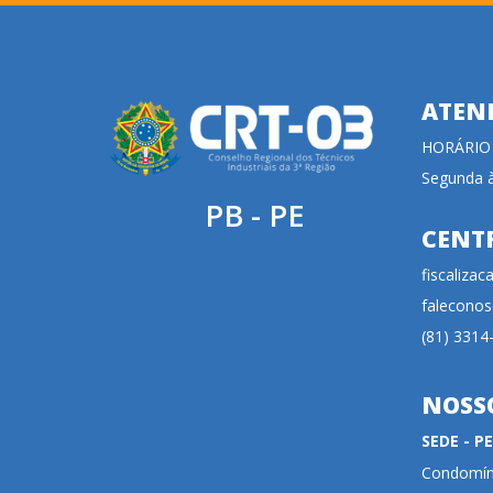
ATEN
HORÁRIO
Segunda à
PB - PE
CENT
fiscaliza
faleconos
(81) 3314
NOSS
SEDE - 
Condomíni