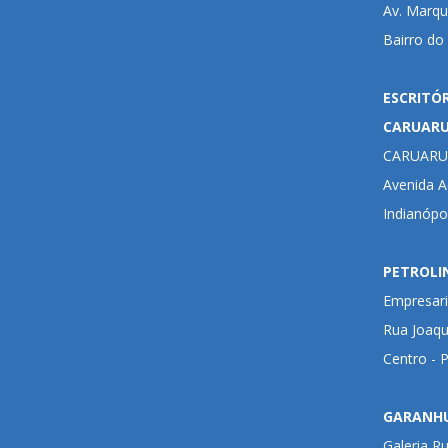
Av. Marqu
Bairro do
ESCRITÓ
CARUAR
CARUARU
Avenida Ad
Indianópo
PETROLI
Empresari
Rua Joaqu
Centro - 
GARANH
Galeria R