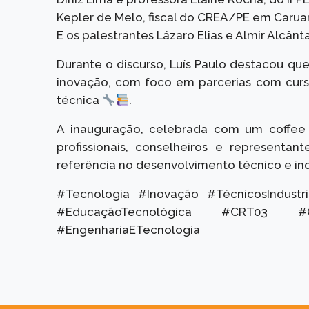
Kepler de Melo, fiscal do CREA/PE em Carua
E os palestrantes Lázaro Elias e Almir Alcânt
Durante o discurso, Luís Paulo destacou que
inovação, com foco em parcerias com curso
técnica
.
A inauguração, celebrada com um coffe
profissionais, conselheiros e representa
referência no desenvolvimento técnico e in
#Tecnologia #Inovação #TécnicosIndustr
#EducaçãoTecnológica #CRT03 #Cresc
#EngenhariaETecnologia