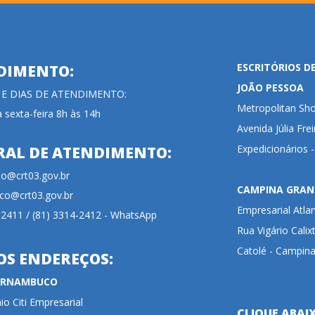
ESCRITÓRIOS D
DIMENTO:
JOÃO PESSOA
 E DIAS DE ATENDIMENTO:
Metropolitan Sho
 sexta-feira 8h às 14h
Avenida Júlia Fre
Expedicionários 
RAL DE ATENDIMENTO:
cao@crt03.gov.br
CAMPINA GRAN
co@crt03.gov.br
Empresarial Atla
-2411 / (81) 3314-2412 - WhatsApp
Rua Vigário Calix
Catolé - Campina
OS ENDEREÇOS:
PERNAMBUCO
o Citi Empresarial
CLIQUE ABAI