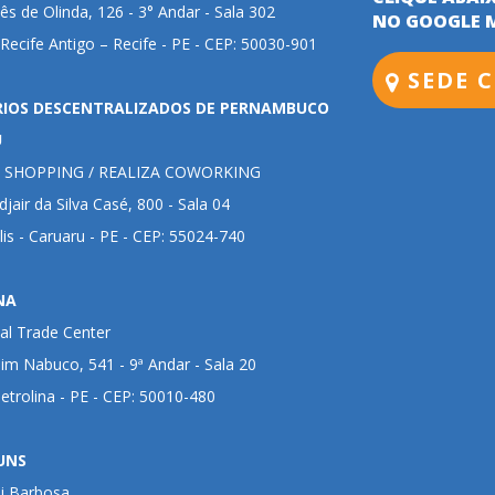
ês de Olinda, 126 - 3° Andar - Sala 302
NO GOOGLE 
 Recife Antigo – Recife - PE - CEP: 50030-901
SEDE C
RIOS DESCENTRALIZADOS DE PERNAMBUCO
U
 SHOPPING / REALIZA COWORKING
jair da Silva Casé, 800 - Sala 04
lis - Caruaru - PE - CEP: 55024-740
NA
al Trade Center
im Nabuco, 541 - 9ª Andar - Sala 20
Petrolina - PE - CEP: 50010-480
UNS
ui Barbosa