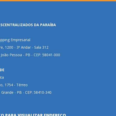
ESCENTRALIZADOS DA PARAÍBA
pping Empresarial
ire, 1200 - 3ª Andar - Sala 312
- João Pessoa - PB - CEP: 58041-000
DE
nta
to, 1754 - Térreo
 Grande - PB - CEP: 58410-340
XO PARA VISUALIZAR ENDEREÇO