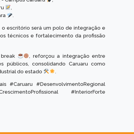
ru
,
ara
.
 o escritório será um polo de integração e
s técnicos e fortalecimento da profissão
e break
, reforçou a integração entre
ntes públicos, consolidando Caruaru como
dustrial do estado
.
iais #Caruaru #DesenvolvimentoRegional
imentoProfissional #InteriorForte