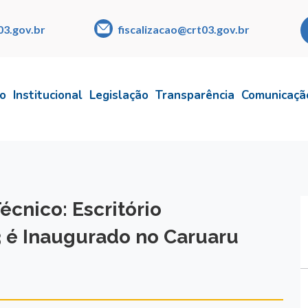
03.gov.br
fiscalizacao@crt03.gov.br
io
Institucional
Legislação
Transparência
Comunicaçã
cnico: Escritório
 é Inaugurado no Caruaru