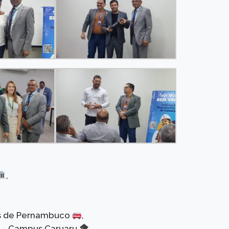
,
os de Pernambuco
,
PE - Campus Caruaru
,