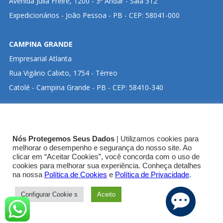
Avenida Júlia Freire, 1200 - 3ª Andar - Sala 312
Expedicionários - João Pessoa - PB - CEP: 58041-000
CAMPINA GRANDE
Empresarial Atlanta
Rua Vigário Calixto, 1754 - Térreo
Catolé - Campina Grande - PB - CEP: 58410-340
CLIQUE ABAIXO PARA VISUALIZAR ENDEREÇO NO
Nós Protegemos Seus Dados
| Utilizamos cookies para
GOOGLE MAPS:
melhorar o desempenho e segurança do nosso site. Ao
clicar em “Aceitar Cookies”, você concorda com o uso de
cookies para melhorar sua experiência. Conheça detalhes
SEDE CRT-03
na nossa
Política de Cookies
e
Política de Privacidade
.
Configurar Cookie s
Aceito