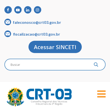
faleconosco@crt03.gov.br
fiscalizacao@crt03.gov.br
Acessar SINCETI