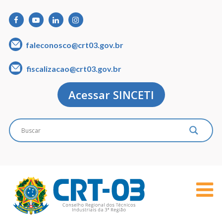
faleconosco@crt03.gov.br
fiscalizacao@crt03.gov.br
Acessar SINCETI